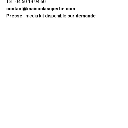
Tél : 04 50 19 94 60
contact@maisonlasuperbe.com
Presse :
media kit disponible
sur demande
MAISON DE BEAUTÉ
La Superbe à Annecy, c’est un institut de beauté à la
beauté brute, à la lumière éclatante, une atmosphère
végétale et apaisante.
Nous utilisons les produits bios et naturels : Tata Harper,
Holidermie, Talm et Kure Bazaar. Massage à Annecy.
Méthode Renata Franca et pratique du Kobido méthode
Dr. Shogo Mochizuki.